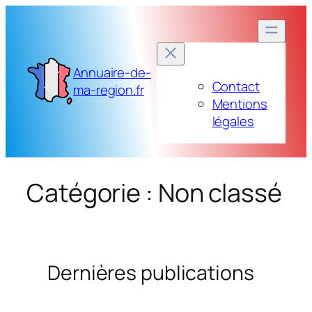
Aller
au
contenu
Annuaire-de-
Contact
ma-region.fr
Mentions
légales
Catégorie :
Non classé
Dernières publications