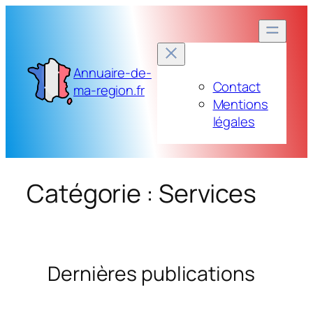
Aller
au
contenu
Annuaire-de-
Contact
ma-region.fr
Mentions
légales
Catégorie :
Services
Dernières publications