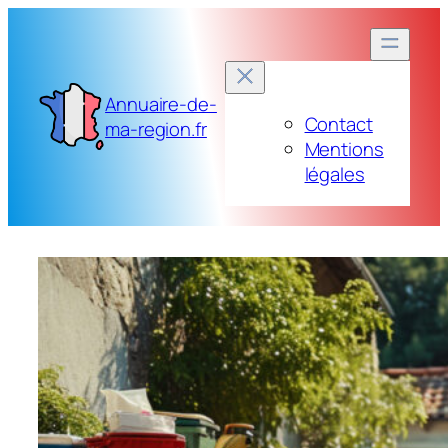
Aller
au
contenu
Annuaire-de-
Contact
ma-region.fr
Mentions
légales